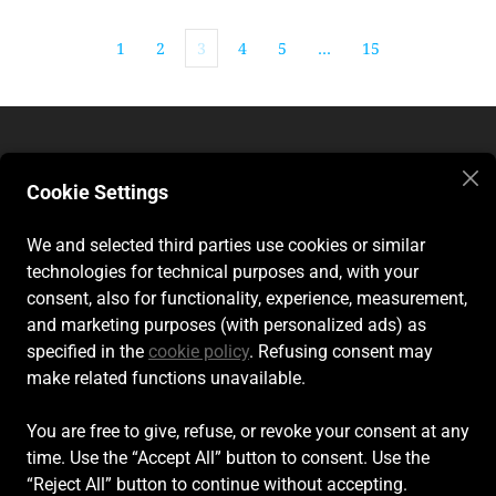
1
2
3
4
5
…
15
Cookie Settings
We and selected third parties use cookies or similar
technologies for technical purposes and, with your
consent, also for functionality, experience, measurement,
Spiagge Srl - Quartier général: Via Marecchiese 48, 47923 Rimini
and marketing purposes (with personalized ads) as
(RN), IT - capital social Euro 20408,00 - Inscrite au registre des
specified in the
cookie policy
. Refusing consent may
entreprises de Rimini
make related functions unavailable.
Quartier opérationnel: Viale della Repubblica 96A, 47923 Rimini
(RN), IT - +39 0541 772375 - info@spiagge.it - p.i./c.f.
04536640404
You are free to give, refuse, or revoke your consent at any
time. Use the “Accept All” button to consent. Use the
© 2024 Spiagge Srl. Tutti i diritti riservati.
“Reject All” button to continue without accepting.