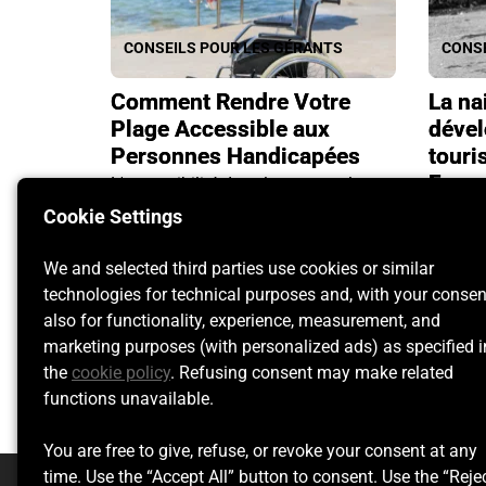
CONSEILS POUR LES GÉRANTS
CONSE
Comment Rendre Votre
La na
Plage Accessible aux
déve
Personnes Handicapées
touri
Fran
L'accessibilité des plages pour les
personnes handicapées est un enjeu
Le tour
Cookie Settings
crucial pour assurer l'inclusion et
ses ori
permettre à tous de profiter des
époque,
We and selected third parties use cookies or similar
plaisirs de la mer.
princi
technologies for technical purposes and, with your consen
leurs b
also for functionality, experience, measurement, and
En savoir plus
marketing purposes (with personalized ads) as specified i
En sav
the
cookie policy
. Refusing consent may make related
functions unavailable.
You are free to give, refuse, or revoke your consent at any
time. Use the “Accept All” button to consent. Use the “Reje