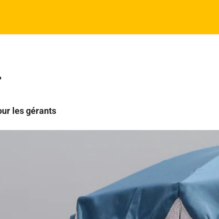
r
our les gérants