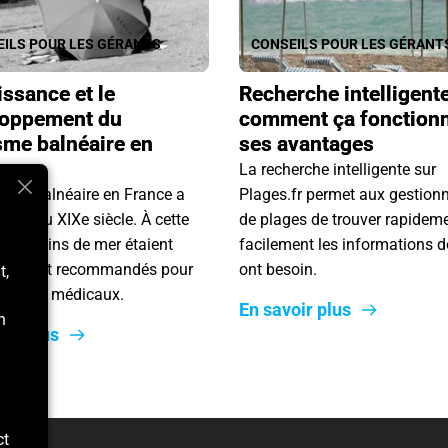
ILS POUR LES GÉRANTS
CONSEILS POUR LES GÉRANT
issance et le
Recherche intelligente
loppement du
comment ça fonctionn
sme balnéaire en
ses avantages
ce
La recherche intelligente sur
isme balnéaire en France a
Plages.fr permet aux gestionn
gines au XIXe siècle. À cette
de plages de trouver rapideme
 les bains de mer étaient
facilement les informations do
palement recommandés pour
ont besoin.
t,
ienfaits médicaux.
En savoir plus
n
oir plus
ct